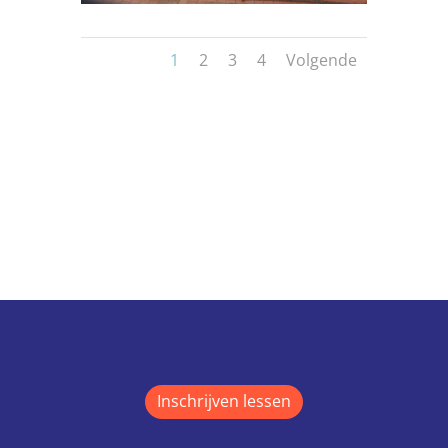
1
2
3
4
Volgende
Inschrijven lessen