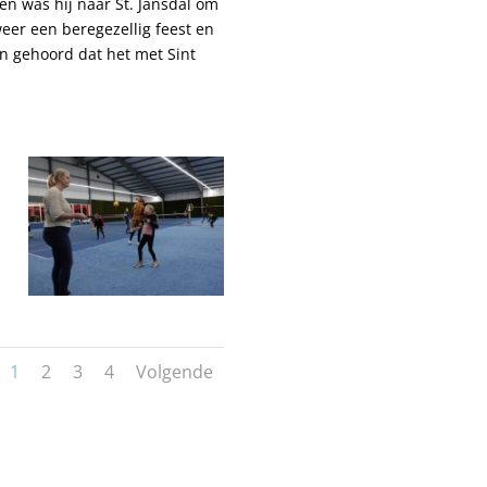
en was hij naar St. Jansdal om
eer een beregezellig feest en
n gehoord dat het met Sint
1
2
3
4
Volgende