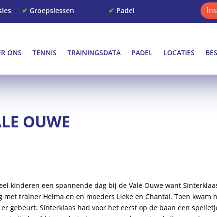
In
sles
✔
Groepslessen
✔
Padel
ER ONS
TENNIS
TRAININGSDATA
PADEL
LOCATIES
BE
ALE OUWE
veel kinderen een spannende dag bij de Vale Ouwe want Sinterkla
g met trainer Helma en en moeders Lieke en Chantal. Toen kwam 
 er gebeurt. Sinterklaas had voor het eerst op de baan een spelletj