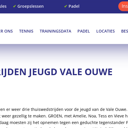
In
sles
✔
Groepslessen
✔
Padel
ER ONS
TENNIS
TRAININGSDATA
PADEL
LOCATIES
BE
IJDEN JEUGD VALE OUWE
en er weer drie thuiswedstrijden voor de jeugd van de Vale Ouwe. 
t weer gezellig te maken. GROEN, met Amelie, Noa, Tess en Vieve
aag moesten zij het opnemen tegen een geduchte tegenstander Fl