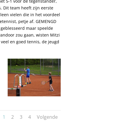
het 5-1 voor de tegenstander,
 Dit team heeft zijn eerste
een vielen die in het voordeel
getennist, petje af. GEMENGD
as geblesseerd maar speelde
vandoor zou gaan, wisten Mitzi
t veel en goed tennis, de jeugd
1
2
3
4
Volgende