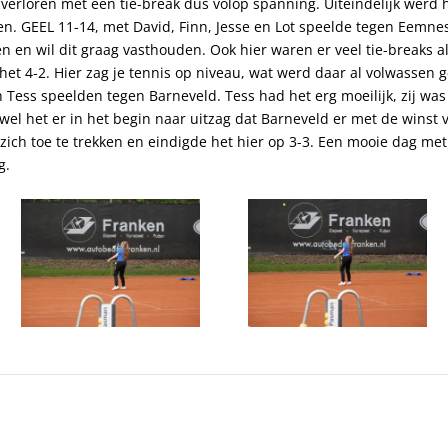
 verloren met een tie-break dus volop spanning. Uiteindelijk werd 
n. GEEL 11-14, met David, Finn, Jesse en Lot speelde tegen Eemnes.
en wil dit graag vasthouden. Ook hier waren er veel tie-breaks all
het 4-2. Hier zag je tennis op niveau, wat werd daar al volwassen 
en Tess speelden tegen Barneveld. Tess had het erg moeilijk, zij w
wel het er in het begin naar uitzag dat Barneveld er met de winst 
r zich toe te trekken en eindigde het hier op 3-3. Een mooie dag me
g.