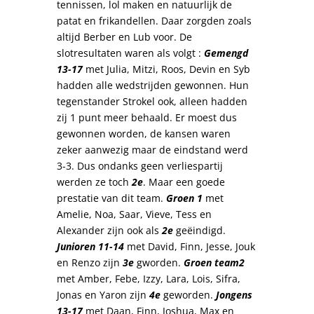
tennissen, lol maken en natuurlijk de
patat en frikandellen. Daar zorgden zoals
altijd Berber en Lub voor. De
slotresultaten waren als volgt :
Gemengd
13-17
met Julia, Mitzi, Roos, Devin en Syb
hadden alle wedstrijden gewonnen. Hun
tegenstander Strokel ook, alleen hadden
zij 1 punt meer behaald. Er moest dus
gewonnen worden, de kansen waren
zeker aanwezig maar de eindstand werd
3-3. Dus ondanks geen verliespartij
werden ze toch
2e
. Maar een goede
prestatie van dit team.
Groen 1
met
Amelie, Noa, Saar, Vieve, Tess en
Alexander zijn ook als
2e
geëindigd.
Junioren 11-14
met David, Finn, Jesse, Jouk
en Renzo zijn
3e
gworden.
Groen team2
met Amber, Febe, Izzy, Lara, Lois, Sifra,
Jonas en Yaron zijn
4e
geworden.
Jongens
13-17
met Daan, Finn, Joshua, Max en