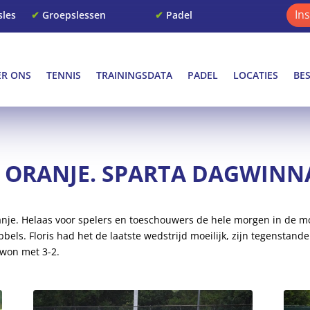
In
sles
✔
Groepslessen
✔
Padel
ER ONS
TENNIS
TRAININGSDATA
PADEL
LOCATIES
BE
 ORANJE. SPARTA DAGWINN
anje. Helaas voor spelers en toeschouwers de hele morgen in de m
bels. Floris had het de laatste wedstrijd moeilijk, zijn tegenstand
 won met 3-2.